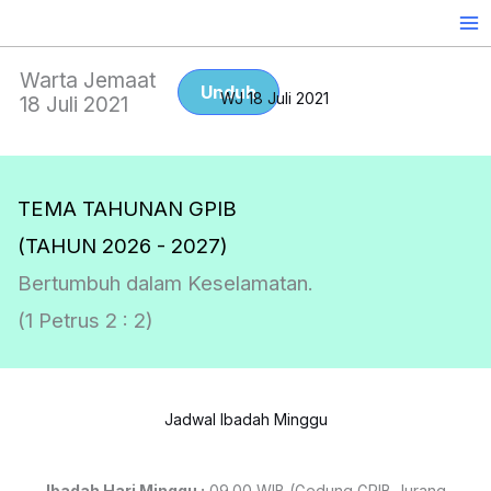
Skip
to
content
Warta Jemaat
Unduh
WJ 18 Juli 2021
18 Juli 2021
TEMA TAHUNAN GPIB
(TAHUN 2026 - 2027)
Bertumbuh dalam Keselamatan.
(1 Petrus 2 : 2)
Jadwal Ibadah Minggu
Ibadah Hari Minggu :
09.00 WIB (Gedung GPIB Jurang