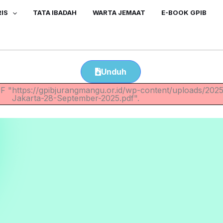
IS
TATA IBADAH
WARTA JEMAAT
E-BOOK GPIB
Unduh
DF "https://gpibjurangmangu.or.id/wp-content/uploads/202
Jakarta-28-September-2025.pdf".