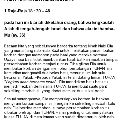
1 Raja-Raja 18 : 30 – 46
pada hari ini biarlah diketahui orang, bahwa Engkaulah
Allah di tengah-tengah Israel dan bahwa aku ini hamba-
Mu (ay. 36)
Bacaan kita yang sebelumnya bercerita tentang kisah Nabi Elia
yang menantang nabi-nabi Baal untuk melakukan persembahan
korban dengan memohon pada baal yang mereka percaya.
Upaya nabi baal tidak membuahkan hasil, bahkan mezbah tempat
persembahan korban menjadi runtuh. Tiba giliran Elia untuk
membakar korban dengan memohon pertolongan TUHAN. Elia
kemudian mengambil dua belas batu, menurut jum-lah suku
keturunan Yakub. –Kepada Yakub ini telah datang firman TUHAN,
”
Engkau akan bernama Israel
”– Elia mendirikan batu-batu itu
menjadi mezbah demi nama TUHAN. Ia membuat suatu parit
sekeliling mezbah itu yang dapat memuat dua sukat benih.
Sesuai tantangannya, Elia mempersiapkan korban. Ia bahkan
menyiram korban sampai air mengalir ke sekeliling mezbah. Lalu
nabi Elia berdoa memohon, supaya persembahan korban itu
dibakar oleh api dari TUHAN. Hal ini penting untuk menyatakan
kuasa TUHAN di mata jemaat yang sudah dipengaruhi oleh nabi