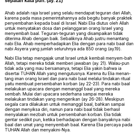
sepatah kata pun. (ay. 21)
Ahab adalah raja Israel yang selalu mendapat teguran dari Allah,
karena pada masa pemerintahannya ada begitu banyak praktek
penyembahan kepada baal di Israel. Nabi Elia diutus oleh Allah
untuk menyatakan dosa dan pelanggaran orang Israel yang
menyembah baal. Teguran-teguran yang disampaikan tidak
diterima Ahab dengan baik. Sebaliknya Ahab justru menantang
nabi Elia. Ahab memperhadapkan Elia dengan para nabi baal dan
nabi Asyera yang jumlah seluruhnya ada 850 orang (ay.19).
Nabi Elia tetap mengajak umat Israel untuk kembali menyem-bah
Allah, tetapi mereka tidak memberi jawaban (ay. 21). Walau-pun
tidak ada yang mau bersamanya, tetapi Elia yakin bahwa ia
disertai TUHAN Allah yang mengutusnya. Karena itu Elia menan-
tang iman orang Israel dan para nabi baal melalui tindakan ritual
yaitu membuat persembahan korban (ay 22-23). Para nabi baal
melakukan upacara dengan memanggil baal yang mereka
sembah. Mulai dari upacara sederhana sampai mereka
melakukan tindakan yang mengerikan (ay 26-28). Meskipun
segala cara dilakukan untuk memanggil baal, bahkan sampai
dengan menyiksa diri, namun para nabi baal tidak berhasil
menyalakan mezbah untuk persembahan korban. Elia tidak
gentar sedikit pun, ketika berhadapan dengan banyaknya nabi
baal dan umat yang menyembah baal. Karena Elia percaya pada
TUHAN Allah dan menyakini-Nya.