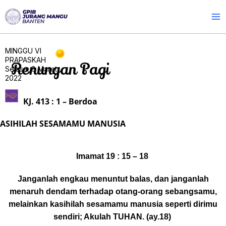
Skip
to
content
MINGGU VI
PRAPASKAH
Renungan Pagi
Selasa, 8 Maret
2022
KJ. 413 : 1 – Berdoa
ASIHILAH SESAMAMU MANUSIA
Imamat 19 : 15 – 18
Janganlah engkau menuntut balas, dan janganlah
menaruh dendam terhadap otang-orang sebangsamu,
melainkan kasihilah sesamamu manusia seperti dirimu
sendiri; Akulah TUHAN. (ay.18)