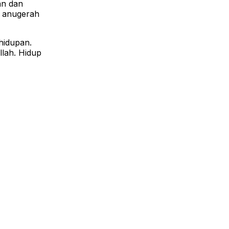
an dan
i anugerah
hidupan.
lah. Hidup