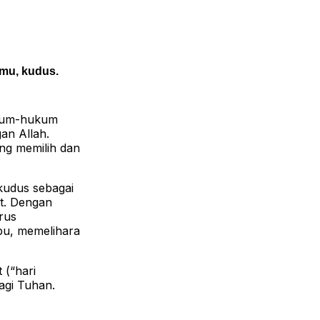
mu, kudus.
ukum-hukum
an Allah.
ng memilih dan
 kudus sebagai
at. Dengan
rus
bu, memelihara
 (“hari
agi Tuhan.