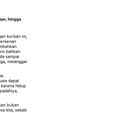
an, hingga
an korban ini,
berkenan
sembahkan
sem bahkan
nda sampai
iga, melanggar
a.
usia dapat
 karena hidup
epadaNya,
kan bukan
sa kita, sebab