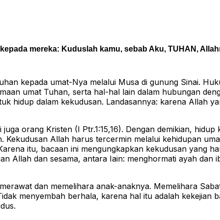
n kepada mereka: Kuduslah kamu, sebab Aku, TUHAN, Allah
n Tuhan kepada umat-Nya melalui Musa di gunung Sinai. H
aan umat Tuhan, serta hal-hal lain dalam hubungan deng
tuk hidup dalam kekudusan. Landasannya: karena Allah ya
juga orang Kristen (I Ptr.1:15,16). Dengan demikian, hidup
ten. Kekudusan Allah harus tercermin melalui kehidupan um
t. Karena itu, bacaan ini mengungkapkan kekudusan yang ha
n Allah dan sesama, antara Iain: menghormati ayah dan i
merawat dan memelihara anak-anaknya. Memelihara Sabat
Tidak menyembah berhala, karena hal itu adalah kekejian b
dus.