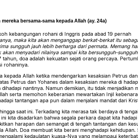
h mereka bersama-sama kepada Allah (ay. 24a)
okoh kebangungan rohani di Inggris pada abad 19 pernah
anya, maka kita akan menganggap berkat-berkat itu sebaga
ima sungguh jauh lebih berharga dari permata. Memang hal
idak akan menyadari nilainya sampai kita bersungguh-sunggu
 tahun, doa adalah kekuatan sejati orang percaya. Pertu
si rohaninya.
oa kepada Allah ketika mendengarkan kesaksian Petrus da
tas Petrus dan Yohanes dalam kesaksian mereka di had
dihadapi nantinya. Namun demikian, itu tidak menjadikan 
llah serta memohon keberanian mewartakan Injil kebenar
pi tantangan apa pun dalam menjalani mandat dari Kris
 hingga saat ini. Terkadang kita merasa tak berdaya di teng
i kita disadarkan bahwa segala perkara dapat kita hadap
itkan harapan dan semangat di tengah tantangan dan kesu
da Allah. Doa membuat kita berani menghadapi kehidupan. S
 mengalami kedaulatan kuasa-Nya yang melampaui keterbat