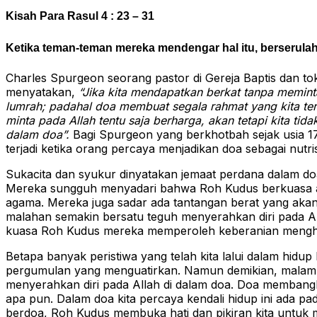
Kisah Para Rasul 4 : 23 – 31
Ketika teman-teman mereka mendengar hal itu, berserula
Charles Spurgeon seorang pastor di Gereja Baptis dan t
menyatakan,
“Jika kita mendapatkan berkat tanpa memint
lumrah; padahal doa membuat segala rahmat yang kita ter
minta pada Allah tentu saja berharga, akan tetapi kita t
dalam doa”.
Bagi Spurgeon yang berkhotbah sejak usia 17
terjadi ketika orang percaya menjadikan doa sebagai nutri
Sukacita dan syukur dinyatakan jemaat perdana dalam d
Mereka sungguh menyadari bahwa Roh Kudus berkuasa a
agama. Mereka juga sadar ada tantangan berat yang akan 
malahan semakin bersatu teguh menyerahkan diri pada A
kuasa Roh Kudus mereka memperoleh keberanian menghada
Betapa banyak peristiwa yang telah kita lalui dalam hidup
pergumulan yang menguatirkan. Namun demikian, malam in
menyerahkan diri pada Allah di dalam doa. Doa membangk
apa pun. Dalam doa kita percaya kendali hidup ini ada pa
berdoa, Roh Kudus membuka hati dan pikiran kita untuk