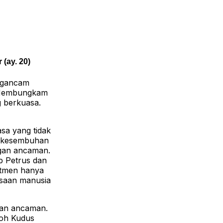
(ay. 20)
engancam
. Membungkam
g berkuasa.
sa yang tidak
i kesembuhan
ngan ancaman.
p Petrus dan
itmen hanya
asaan manusia
kan ancaman.
Roh Kudus