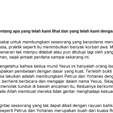
ntang apa yang telah kami lihat dan yang telah kami dengar 
 dipakai untuk membungkam seseorang yang berpotensi m
usia, praktik seperti itu menimbulkan banyak korban jiwa
naran tak mampu didebat atau pun ditutupi lagi oleh yan
tenan, sejak jemaat perdana sampai sekarang ini.
getahui bahwa kedua murid Yesus ini hanyalah orang bia
mpaikan pembelaan dengan dasar yang kuat. Terlebih bukt
a bisa lakukan adalah membungkam Petrus dan Yohanes de
k berhenti berbicara dan mengajar dalam nama Yesus. Sika
 menolak tunduk di bawah ancaman itu. Keduanya berkom
 pada Allah membuat mereka tidak gentar menghadapi keku
gritas seseorang yang tak dapat dibeli dengan rayuan bah
n seperti Petrus dan Yohanes merupakan buah dari kuasa 