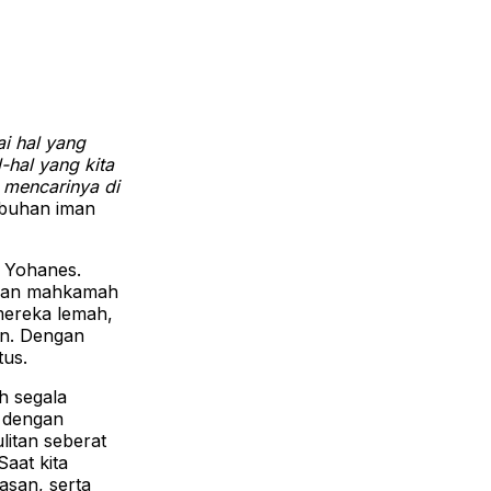
i hal yang
-hal yang kita
h mencarinya di
mbuhan iman
n Yohanes.
apan mahkamah
mereka lemah,
an. Dengan
tus.
ah segala
i dengan
litan seberat
aat kita
asan, serta