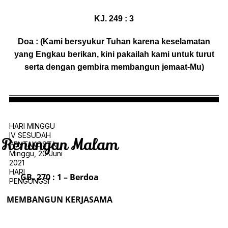
KJ. 249 : 3
Doa : (Kami bersyukur Tuhan karena keselamatan
yang Engkau berikan, kini pakailah kami untuk turut
serta dengan gembira membangun jemaat-Mu)
HARI MINGGU
IV SESUDAH
Renungan Malam
PENTAKOSTA
Minggu, 20 Juni
2021
HARI
GB. 270 : 1 – Berdoa
PENGUNGSI
MEMBANGUN KERJASAMA