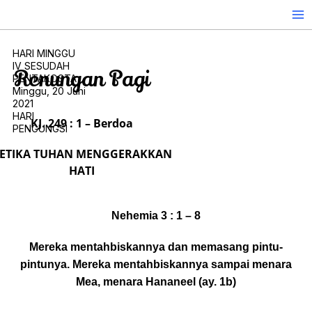
Skip
to
content
HARI MINGGU
IV SESUDAH
Renungan Pagi
PENTAKOSTA
Minggu, 20 Juni
2021
HARI
KJ. 249 : 1 – Berdoa
PENGUNGSI
ETIKA TUHAN MENGGERAKKAN
HATI
Nehemia 3 : 1 – 8
Mereka mentahbiskannya dan memasang pintu-
pintunya. Mereka mentahbiskannya sampai menara
Mea, menara Hananeel (ay. 1b)