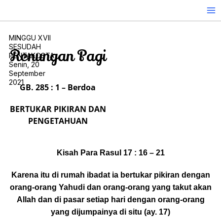
Skip
to
content
MINGGU XVII
SESUDAH
Renungan Pagi
PENTAKOSTA
Senin, 20
September
2021
GB. 285 : 1 – Berdoa
BERTUKAR PIKIRAN DAN
PENGETAHUAN
Kisah Para Rasul 17 : 16 – 21
Karena itu di rumah ibadat ia bertukar pikiran dengan
orang-orang Yahudi dan orang-orang yang takut akan
Allah dan di pasar setiap hari dengan orang-orang
yang dijumpainya di situ (ay. 17)