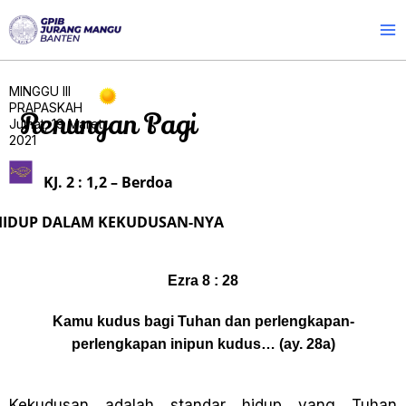
Skip
to
content
MINGGU III
PRAPASKAH
Renungan Pagi
Jumat, 19 Maret
2021
KJ. 2 : 1,2 – Berdoa
HIDUP DALAM KEKUDUSAN-NYA
Ezra 8 : 28
Kamu kudus bagi Tuhan dan perlengkapan-
perlengkapan inipun kudus… (ay. 28a)
Kekudusan adalah standar hidup yang Tuhan