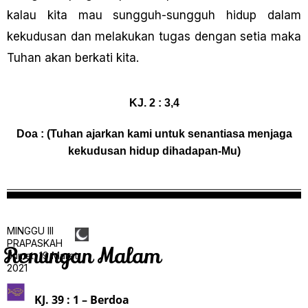
kalau kita mau sungguh-sungguh hidup dalam
kekudusan dan melakukan tugas dengan setia maka
Tuhan akan berkati kita.
KJ. 2 : 3,4
Doa : (Tuhan ajarkan kami untuk senantiasa menjaga
kekudusan hidup dihadapan-Mu)
MINGGU III
PRAPASKAH
Renungan Malam
Jumat, 19 Maret
2021
KJ. 39 : 1 – Berdoa