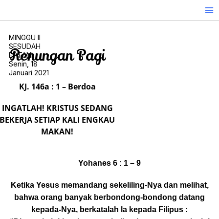
Skip
to
content
MINGGU II
SESUDAH
Renungan Pagi
EPIFANI
Senin, 18
Januari 2021
KJ. 146a : 1 – Berdoa
INGATLAH! KRISTUS SEDANG
BEKERJA SETIAP KALI ENGKAU
MAKAN!
Yohanes 6 : 1 – 9
Ketika Yesus memandang sekeliling-Nya dan melihat,
bahwa orang banyak berbondong-bondong datang
kepada-Nya, berkatalah la kepada Filipus :