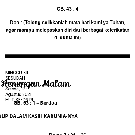
GB. 43 : 4
Doa : (Tolong celikkanlah mata hati kami ya Tuhan,
agar mampu melepaskan diri dari berbagai keterikatan
di dunia ini)
MINGGU XII
SESUDAH
Renungan Malam
PENTAKOSTA
Selasa, 17
Agustus 2021
HUT KE-76 RI
GB. 63 : 1 – Berdoa
DUP DALAM KASIH KARUNIA-NYA