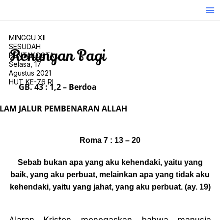
Skip
to
content
MINGGU XII
SESUDAH
Renungan Pagi
PENTAKOSTA
Selasa, 17
Agustus 2021
HUT KE-76 RI
GB. 43 : 1,2 – Berdoa
LAM JALUR PEMBENARAN ALLAH
Roma 7 : 13 – 20
Sebab bukan apa yang aku kehendaki, yaitu yang
baik, yang aku perbuat, melainkan apa yang tidak aku
kehendaki, yaitu yang jahat, yang aku perbuat. (ay. 19)