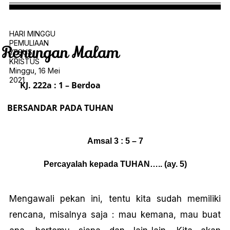
HARI MINGGU
PEMULIAAN
Renungan Malam
YESUS
KRISTUS
Minggu, 16 Mei
2021
KJ. 222a : 1 – Berdoa
BERSANDAR PADA TUHAN
Amsal 3 : 5 – 7
Percayalah kepada TUHAN….. (ay. 5)
Mengawali pekan ini, tentu kita sudah memiliki
rencana, misalnya saja : mau kemana, mau buat