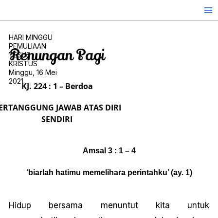
Skip
to
content
HARI MINGGU
PEMULIAAN
Renungan Pagi
YESUS
KRISTUS
Minggu, 16 Mei
2021
KJ. 224 : 1 – Berdoa
ERTANGGUNG JAWAB ATAS DIRI
SENDIRI
Amsal 3 : 1 – 4
‘biarlah hatimu memelihara perintahku’ (ay. 1)
Hidup bersama menuntut kita untuk