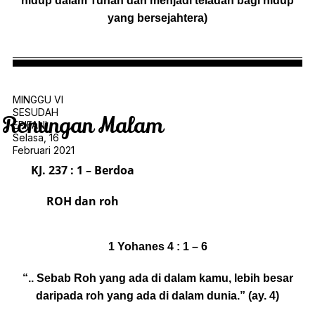
hidup dalam Tuhan dan menjadi teladan bagi hidup
yang bersejahtera)
MINGGU VI
SESUDAH
Renungan Malam
EPIFANI
Selasa, 16
Februari 2021
KJ. 237 : 1 – Berdoa
ROH dan roh
1 Yohanes 4 : 1 – 6
“.. Sebab Roh yang ada di dalam kamu, lebih besar
daripada roh yang ada di dalam dunia.” (ay. 4)