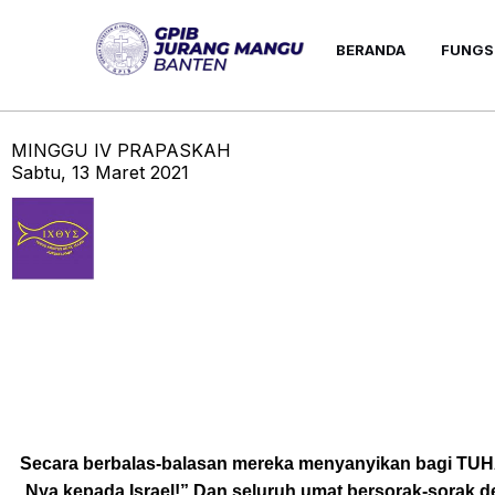
Skip
to
BERANDA
FUNGS
content
MINGGU IV PRAPASKAH
Sabtu, 13 Maret 2021
Secara berbalas-balasan mereka menyanyikan bagi TUHA
Nya kepada Israel!” Dan seluruh umat bersorak-sorak d