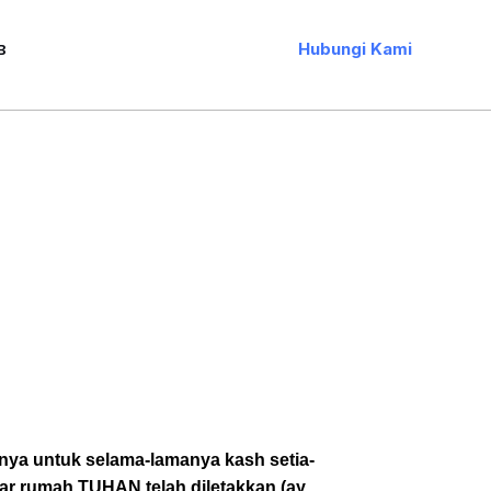
Hubungi Kami
B
ya untuk selama-lamanya kash setia-
ar rumah TUHAN telah diletakkan (ay.