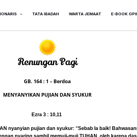
IONARIS
TATA IBADAH
WARTA JEMAAT
E-BOOK GPI
Renungan Pagi
GB. 164 : 1 – Berdoa
MENYANYIKAN PUJIAN DAN SYUKUR
Ezra 3 : 10,11
N nyanyian pujian dan syukur: “Sebab Ia baik! Bahwasann
engan nyaring sambil memuji-muji TUHAN, oleh karena das